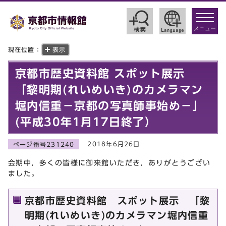
toggle
navigat
メニュー
現在位置：
表示
京都市歴史資料館 スポット展示
「黎明期(れいめいき)のカメラマン
堀内信重－京都の写真師事始め－」
(平成30年1月17日終了）
2018年6月26日
ページ番号231240
会期中，多くの皆様に御来館いただき，ありがとうござい
ました。
京都市歴史資料館 スポット展示 「黎
明期(れいめいき)のカメラマン堀内信重