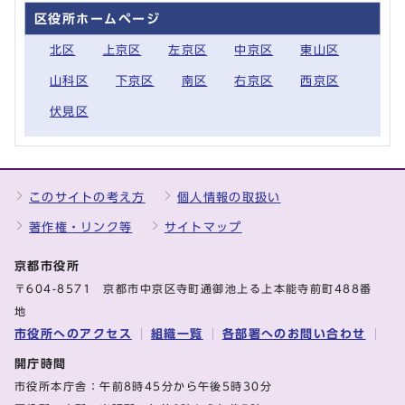
区役所ホームページ
北区
上京区
左京区
中京区
東山区
山科区
下京区
南区
右京区
西京区
伏見区
このサイトの考え方
個人情報の取扱い
著作権・リンク等
サイトマップ
京都市役所
〒604-8571 京都市中京区寺町通御池上る上本能寺前町488番
地
市役所へのアクセス
組織一覧
各部署へのお問い合わせ
開庁時間
市役所本庁舎：午前8時45分から午後5時30分