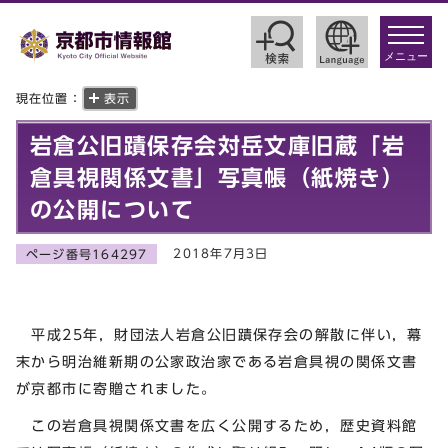
toggle
navigat
メニュー
現在位置：
表示
岩倉公旧蹟保存会対岳文庫旧蔵「岩
倉具視関係文書」写真帳（紙焼き）
の公開について
2018年7月3日
ページ番号164297
平成25年，財団法人岩倉公旧蹟保存会の解散に伴い，幕
末から明治維新期の公家政治家である岩倉具視の関係文書
が京都市に寄贈されました。
この岩倉具視関係文書を広く公開するため，歴史資料館