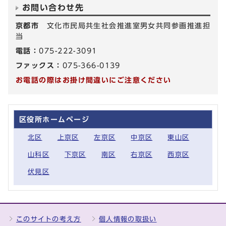
お問い合わせ先
京都市
文化市民局共生社会推進室男女共同参画推進担
当
電話：
075-222-3091
ファックス：
075-366-0139
お電話の際はお掛け間違いにご注意ください
区役所ホームページ
北区
上京区
左京区
中京区
東山区
山科区
下京区
南区
右京区
西京区
伏見区
このサイトの考え方
個人情報の取扱い