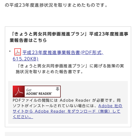
の平成23年度進捗状況を取りまとめたものです。
「きょうと男女共同参画推進プラン」平成23年度推進事
業報告書はこちら
平成23年度推進事業報告書(PDF形式,
615.20KB)
「きょうと男女共同参画推進プラン」に掲げる施策の実
施状況を取りまとめた報告書です。
PDFファイルの閲覧には Adobe Reader が必要です。同
ソフトがインストールされていない場合には、
Adobe 社の
サイトから Adobe Reader をダウンロード（無償）して
ください。