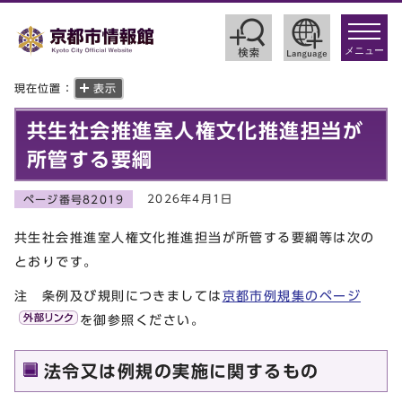
toggle
navigat
メニュー
現在位置：
表示
共生社会推進室人権文化推進担当が
所管する要綱
2026年4月1日
ページ番号82019
共生社会推進室人権文化推進担当が所管する要綱等は次の
とおりです。
注 条例及び規則につきましては
京都市例規集のページ
を御参照ください。
法令又は例規の実施に関するもの