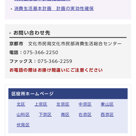
消費生活基本計画 計画の実効性確保
お問い合わせ先
京都市
文化市民局文化市民部消費生活総合センター
電話：
075-366-2250
ファックス：
075-366-2259
お電話の際はお掛け間違いにご注意ください
区役所ホームページ
北区
上京区
左京区
中京区
東山区
山科区
下京区
南区
右京区
西京区
伏見区