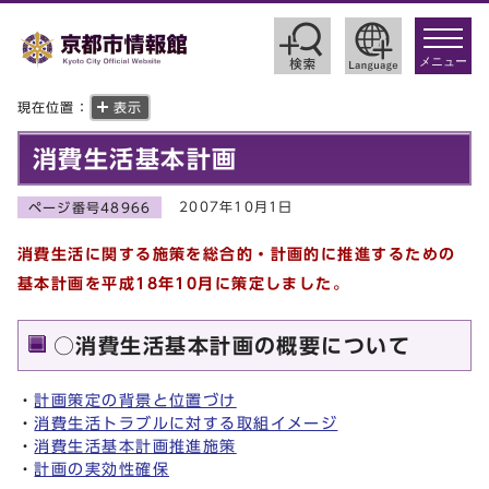
toggle
navigat
メニュー
現在位置：
表示
消費生活基本計画
2007年10月1日
ページ番号48966
消費生活に関する施策を総合的・計画的に推進するための
基本計画を平成18年10月に策定しました。
○消費生活基本計画の概要について
・
計画策定の背景と位置づけ
・
消費生活トラブルに対する取組イメージ
・
消費生活基本計画推進施策
・
計画の実効性確保