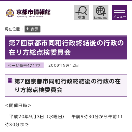
toggle
navigat
メニュー
現在位置：
表示
第7回京都市同和行政終結後の行政の
在り方総点検委員会
2008年9月12日
ページ番号47177
第7回京都市同和行政終結後の行政の在
り方総点検委員会
＜開催日時＞
平成20年9月3日（水曜日） 午前9時30分から午前11
時30分まで