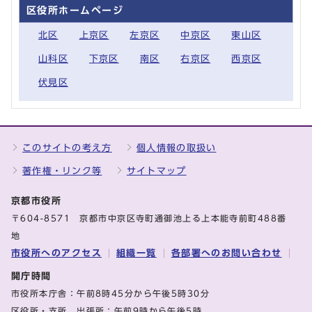
区役所ホームページ
北区
上京区
左京区
中京区
東山区
山科区
下京区
南区
右京区
西京区
伏見区
このサイトの考え方
個人情報の取扱い
著作権・リンク等
サイトマップ
京都市役所
〒604-8571 京都市中京区寺町通御池上る上本能寺前町488番
地
市役所へのアクセス
組織一覧
各部署へのお問い合わせ
開庁時間
市役所本庁舎：午前8時45分から午後5時30分
区役所・支所、出張所：午前9時から午後5時