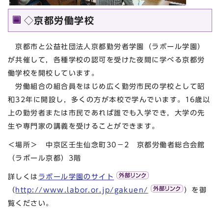
◇京都労働学校
京都市と公益社団法人京都勤労者学園（ラボール学園）
が共催して，各種学校の認可を受けた夜間に学べる京都労
働学校を開校しています。
労働組合の組合員をはじめ広く勤労市民の学校として昭
和32年に開設し，多くの方が本校で学んでいます。16歳以
上の勤労者または市民であれば誰でも入学でき，大学の先
生や専門家の講義を受けることができます。
＜場所＞ 中京区壬生仙念町30－2 京都労働者総合会館
（ラボール京都）3階
詳しくは
ラボール学園のサイト
（
http://www.labor.or.jp/gakuen/
）を御
覧ください。