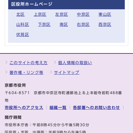
区役所ホームページ
北区
上京区
左京区
中京区
東山区
山科区
下京区
南区
右京区
西京区
伏見区
このサイトの考え方
個人情報の取扱い
著作権・リンク等
サイトマップ
京都市役所
〒604-8571 京都市中京区寺町通御池上る上本能寺前町488番
地
市役所へのアクセス
組織一覧
各部署へのお問い合わせ
開庁時間
市役所本庁舎：午前8時45分から午後5時30分
区役所・支所、出張所：午前9時から午後5時