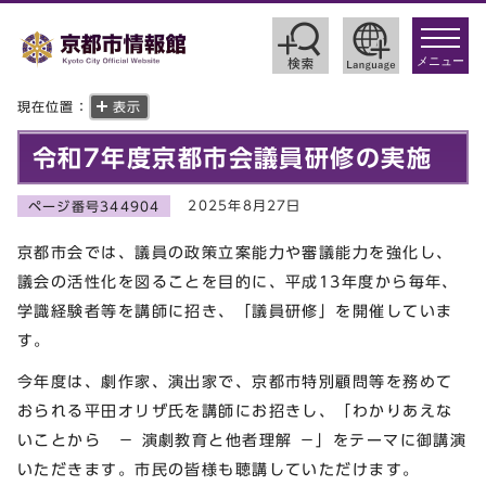
toggle
navigat
メニュー
現在位置：
表示
令和7年度京都市会議員研修の実施
2025年8月27日
ページ番号344904
京都市会では、議員の政策立案能力や審議能力を強化し、
議会の活性化を図ることを目的に、平成13年度から毎年、
学識経験者等を講師に招き、「議員研修」を開催していま
す。
今年度は、劇作家、演出家で、京都市特別顧問等を務めて
おられる平田オリザ氏を講師にお招きし、「わかりあえな
いことから － 演劇教育と他者理解 －」をテーマに御講演
いただきます。市民の皆様も聴講していただけます。