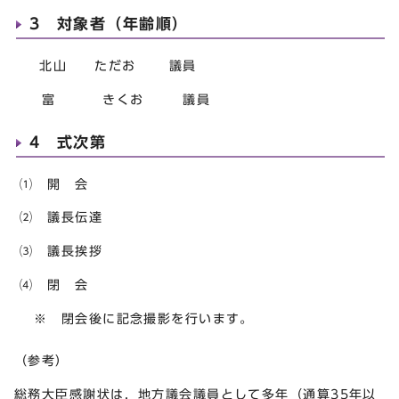
3 対象者（年齢順）
北山 ただお 議員
富 きくお 議員
4 式次第
⑴ 開 会
⑵ 議長伝達
⑶ 議長挨拶
⑷ 閉 会
※ 閉会後に記念撮影を行います。
（参考）
総務大臣感謝状は，地方議会議員として多年（通算35年以