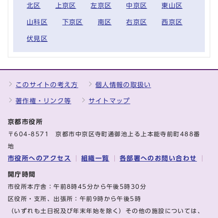
北区
上京区
左京区
中京区
東山区
山科区
下京区
南区
右京区
西京区
伏見区
このサイトの考え方
個人情報の取扱い
著作権・リンク等
サイトマップ
京都市役所
〒604-8571 京都市中京区寺町通御池上る上本能寺前町488番
地
市役所へのアクセス
組織一覧
各部署へのお問い合わせ
開庁時間
市役所本庁舎：午前8時45分から午後5時30分
区役所・支所、出張所：午前9時から午後5時
（いずれも土日祝及び年末年始を除く）その他の施設については、