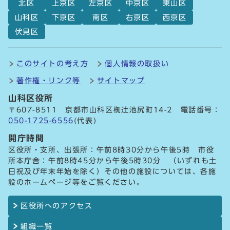
北区
上京区
左京区
中京区
東山区
山科区
下京区
南区
右京区
西京区
伏見区
このサイトの考え方
個人情報の取扱い
著作権・リンク等
サイトマップ
山科区役所
〒607-8511 京都市山科区椥辻池尻町14-2 電話番号：
050-1725-6556
(代表)
開庁時間
区役所・支所、出張所：午前8時30分から午後5時 市役
所本庁舎：午前8時45分から午後5時30分 （いずれも土
日祝及び年末年始を除く）その他の施設については、各施
設のホームページ等をご覧ください。
区役所へのアクセス
組織一覧