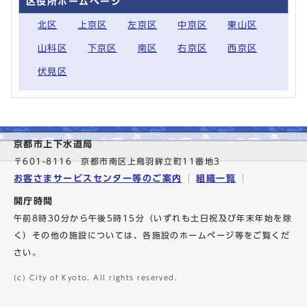
区役所ホームページ
北区
上京区
左京区
中京区
東山区
山科区
下京区
南区
右京区
西京区
伏見区
京都市上下水道局
〒601-8116 京都市南区上鳥羽鉾立町11番地3
お客さまサービスセンター等のご案内
組織一覧
開庁時間
午前8時30分から午後5時15分（いずれも土日祝及び年末年始を除
く）その他の施設については、各施設のホームページ等をご覧くだ
さい。
(c) City of Kyoto. All rights reserved.