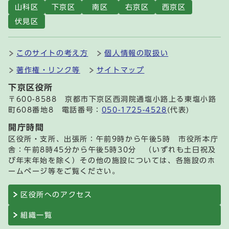
山科区
下京区
南区
右京区
西京区
伏見区
このサイトの考え方
個人情報の取扱い
著作権・リンク等
サイトマップ
下京区役所
〒600-8588 京都市下京区西洞院通塩小路上る東塩小路
町608番地8 電話番号：
050-1725-4528
(代表)
開庁時間
区役所・支所、出張所：午前9時から午後5時 市役所本庁
舎：午前8時45分から午後5時30分 （いずれも土日祝及
び年末年始を除く）その他の施設については、各施設のホ
ームページ等をご覧ください。
区役所へのアクセス
組織一覧