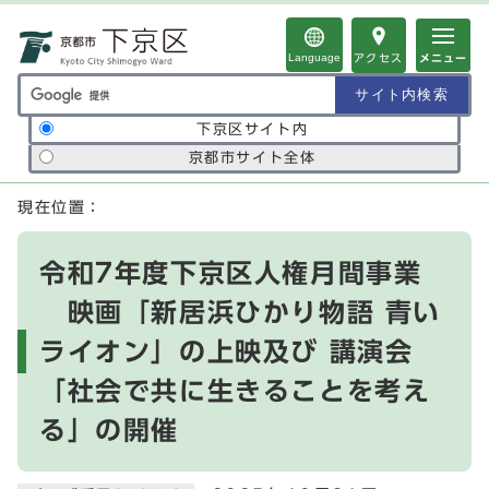
ページの先頭です
Language
アクセス
メニュー
サイト内検索の範囲
下京区サイト内
京都市サイト全体
ここから本文です
現在位置：
令和7年度下京区人権月間事業
映画「新居浜ひかり物語 青い
ライオン」の上映及び 講演会
「社会で共に生きることを考え
る」の開催