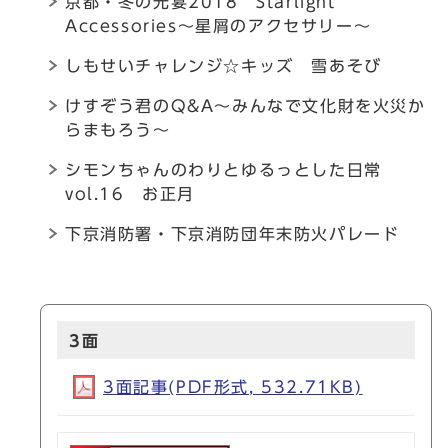
京都・冬の光宴2018 Starlight
Accessories～星屑のアクセサリー～
しもせいチャレンジ☆キッズ 雪あそび
けすぞう君のQ&A～みんなで文化財を火災か
らまもろう～
シモンちゃんのわりとゆるっとした日常
vol.16 お正月
下京消防署・下京消防団年末防火パレード
3面
3面記事(PDF形式, 532.71KB)