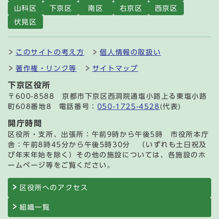
山科区
下京区
南区
右京区
西京区
伏見区
このサイトの考え方
個人情報の取扱い
著作権・リンク等
サイトマップ
下京区役所
〒600-8588 京都市下京区西洞院通塩小路上る東塩小路
町608番地8 電話番号：
050-1725-4528
(代表)
開庁時間
区役所・支所、出張所：午前9時から午後5時 市役所本庁
舎：午前8時45分から午後5時30分 （いずれも土日祝及
び年末年始を除く）その他の施設については、各施設のホ
ームページ等をご覧ください。
区役所へのアクセス
組織一覧