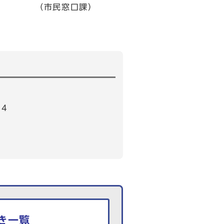
る。 （市民窓口課）
64
き一覧