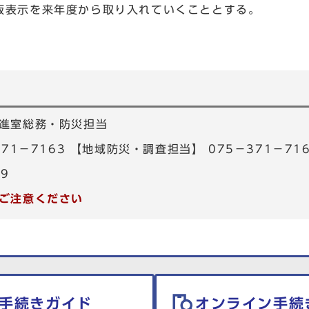
示板表示を来年度から取り入れていくこととす
進室総務・防災担当
71－7163 【地域防災・調査担当】 075－371－71
39
ご注意ください
手続きガイド
オンライン手続