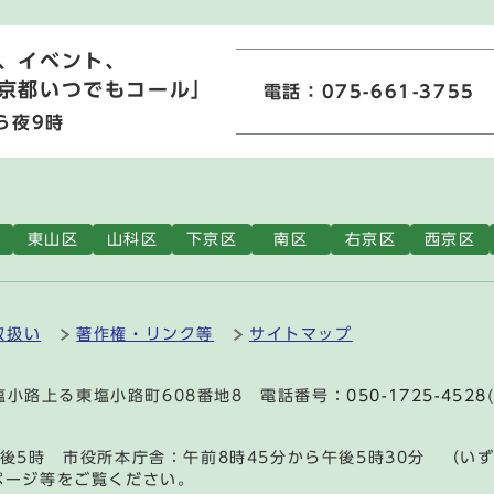
、イベント、
京都いつでもコール」
電話：075-661-3755
ら夜9時
東山区
山科区
下京区
南区
右京区
西京区
取扱い
著作権・リンク等
サイトマップ
通塩小路上る東塩小路町608番地8 電話番号：
050-1725-4528
後5時 市役所本庁舎：午前8時45分から午後5時30分 （い
ページ等をご覧ください。