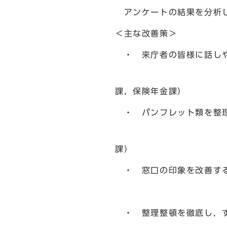
アンケートの結果を分析し
＜主な改善策＞
・ 来庁者の皆様に話しや
課，保険年金課）
・ パンフレット類を整理
（地域力推進
課）
・ 窓口の印象を改善する
（地域力推進室，福
・ 整理整頓を徹底し，