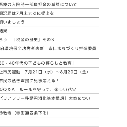
医療の入院時一部負担金の減額について
現況届は7月末までに提出を
飼いましょう
結果
ろう 「税金の歴史」その3
都府環境保全功労者表彰 崇仁まちづくり推進委員
30・40年代の子どもの暮らしと教育」
止市民運動 7月21日（水）～8月20日（金）
市民の熱き声援に見事応える！
災Q＆A ルールを守って、楽しい花火
バリアフリー移動円滑化基本構想」素案につい
浄教寺（寺町通四条下る）