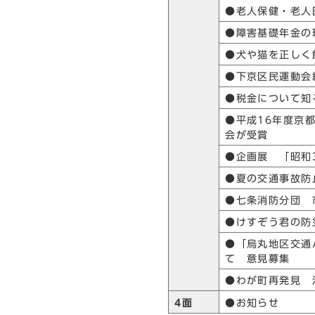
●老人保健・老人
●障害基礎年金の
●犬や猫を正しく
●下京区民運動会
●税金について知
●平成16年度京
会が受賞
●企画展 「昭和
●夏の交通事故防
●七条消防分団 
●けすぞう君の防
●「烏丸地区交通
て 意見募集
●わが町再発見 
4面
●お知らせ