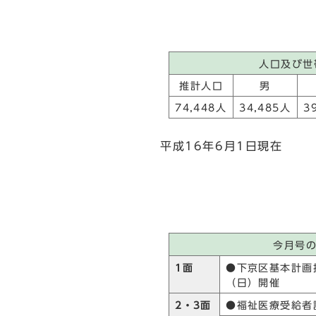
人口及び世
推計人口
男
74,448人
34,485人
3
平成16年6月1日現在
今月号
1面
●下京区基本計画
（日）開催
2・3面
●福祉医療受給者