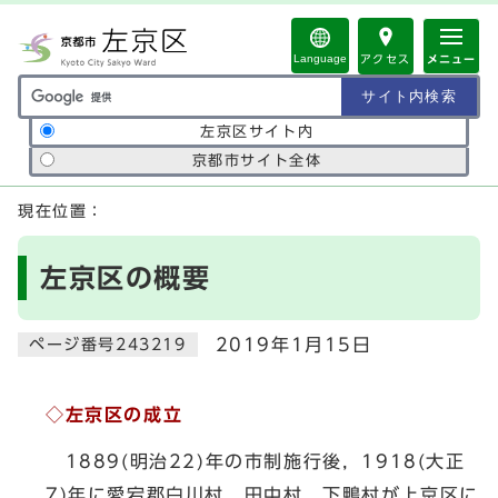
ページの先頭です
Language
アクセス
メニュー
サイト内検索の範囲
左京区サイト内
京都市サイト全体
ここから本文です
現在位置：
左京区の概要
2019年1月15日
ページ番号243219
◇左京区の成立
1889(明治22)年の市制施行後，1918(大正
7)年に愛宕郡白川村，田中村，下鴨村が上京区に