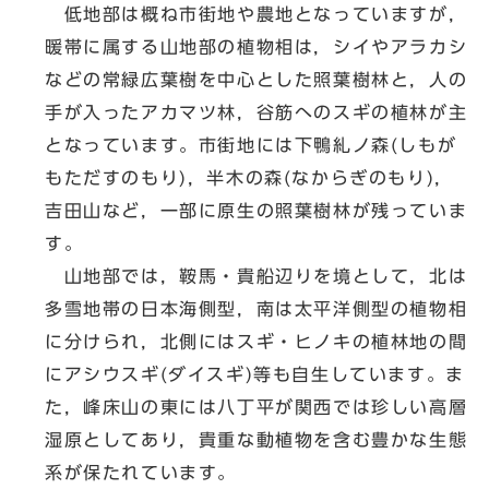
低地部は概ね市街地や農地となっていますが，
暖帯に属する山地部の植物相は，シイやアラカシ
などの常緑広葉樹を中心とした照葉樹林と，人の
手が入ったアカマツ林，谷筋へのスギの植林が主
となっています。市街地には下鴨糺ノ森(しもが
もただすのもり)，半木の森(なからぎのもり)，
吉田山など，一部に原生の照葉樹林が残っていま
す。
山地部では，鞍馬・貴船辺りを境として，北は
多雪地帯の日本海側型，南は太平洋側型の植物相
に分けられ，北側にはスギ・ヒノキの植林地の間
にアシウスギ(ダイスギ)等も自生しています。ま
た，峰床山の東には八丁平が関西では珍しい高層
湿原としてあり，貴重な動植物を含む豊かな生態
系が保たれています。