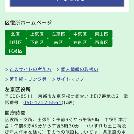
区役所ホームページ
北区
上京区
左京区
中京区
東山区
山科区
下京区
南区
右京区
西京区
伏見区
このサイトの考え方
個人情報の取扱い
著作権・リンク等
サイトマップ
左京区役所
〒606-8511 京都市左京区松ケ崎堂ノ上町7番地の2 電
話番号：
050-1722-5561
(代表)
開庁時間
区役所・支所、出張所：午前9時から午後5時 市役所本庁
舎：午前8時45分から午後5時30分 （いずれも土日祝及
び年末年始を除く）その他の施設については、各施設のホ