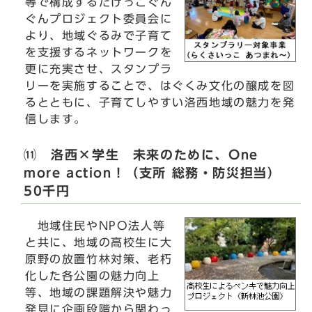
等で構成するたけっこぐん
ぐんプロジェクト委員会に
より、地域ぐるみで子育て
を支援するネットワークを
更に充実させ、スタンプラ
リーを実施することで、はぐくみ文化の醸成を図
るとともに、子育てしやすい洛西地域の魅力を発
信します。
⑾ 洛西×学生 未来のために、One
more action！（支所 総務・防災担当）
50千円
地域住民やNPO法人等
と共に、地域の高校生に大
原野の放置竹林対策、老朽
化した各公園の魅力向上
等、地域の課題解決や魅力
発見に企画段階から関わっ