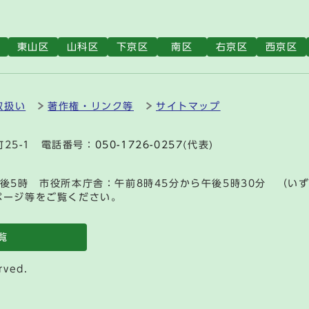
東山区
山科区
下京区
南区
右京区
西京区
取扱い
著作権・リンク等
サイトマップ
町25-1 電話番号：
050-1726-0257
(代表)
後5時 市役所本庁舎：午前8時45分から午後5時30分 （い
ページ等をご覧ください。
覧
rved.