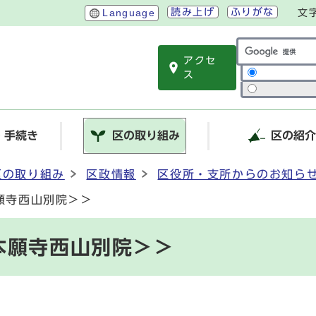
読み上げ
ふりがな
Language
文
アクセ
サイト内検索
ス
・手続き
区の取り組み
区の紹
区の取り組み
区政情報
区役所・支所からのお知ら
願寺西山別院＞＞
本願寺西山別院＞＞