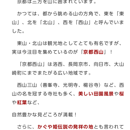
京都は三方を山に囲まれています。
かつては、都から眺める山の方角で、東を「東
山」、北を「北山」、西を「西山」と呼んでいま
した。
東山・北山は観光地としてとても有名ですが、
実は今注目を集めているのが「
京都西山
」！
「京都西山」は洛西、長岡京市、向日市、大山
崎町にまでまたがる広い地域です。
西山三山（善峯寺、光明寺、楊谷寺）など、西
山の名を冠する寺社も多く、
美しい田園風景
や
桜
や
紅葉
など、
自然豊かな見どころが満載！
さらに、
かぐや姫伝説の発祥の地
とも言われて