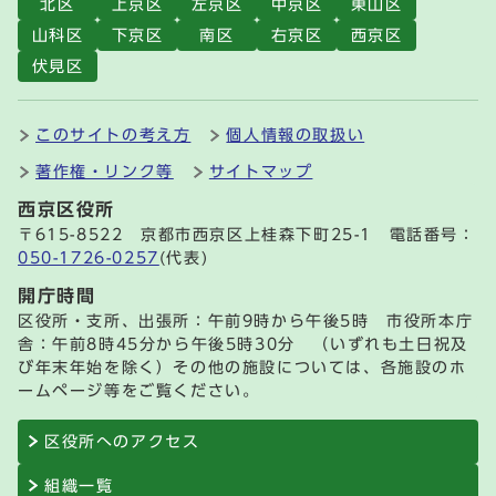
北区
上京区
左京区
中京区
東山区
山科区
下京区
南区
右京区
西京区
伏見区
このサイトの考え方
個人情報の取扱い
著作権・リンク等
サイトマップ
西京区役所
〒615-8522 京都市西京区上桂森下町25-1 電話番号：
050-1726-0257
(代表)
開庁時間
区役所・支所、出張所：午前9時から午後5時 市役所本庁
舎：午前8時45分から午後5時30分 （いずれも土日祝及
び年末年始を除く）その他の施設については、各施設のホ
ームページ等をご覧ください。
区役所へのアクセス
組織一覧