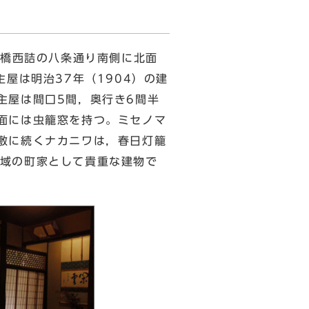
大橋西詰の八条通り南側に北面
屋は明治37年（1904）の建
主屋は間口5間，奥行き6間半
面には虫籠窓を持つ。ミセノマ
敷に続くナカニワは，春日灯籠
域の町家として貴重な建物で