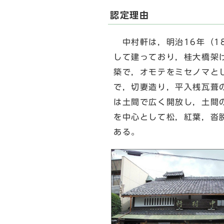
認定理由
中村軒は，明治16年（1
して建っており，桂大橋架け
築で，オモテをミセノマと
で，切妻造り，平入桟瓦葺
は土間で広く開放し，土間
を中心として松，紅葉，沓
ある。