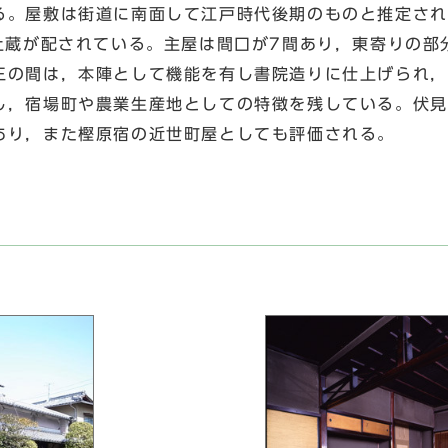
る。屋敷は街道に南面して江戸時代後期のものと推定され
た土蔵が配されている。主屋は間口が7間あり，東寄りの部
三の間は，本陣として機能を有し書院造りに仕上げられ，
し，宿場町や農業生産地としての特徴を残している。伏見
あり，また樫原宿の近世町屋としても評価される。