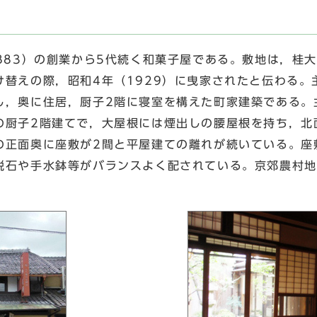
883）の創業から5代続く和菓子屋である。敷地は，桂
替えの際，昭和4年（1929）に曳家されたと伝わる。主
し，奥に住居，厨子2階に寝室を構えた町家建築である。
の厨子2階建てで，大屋根には煙出しの腰屋根を持ち，北
の正面奥に座敷が2間と平屋建ての離れが続いている。座
脱石や手水鉢等がバランスよく配されている。京郊農村地