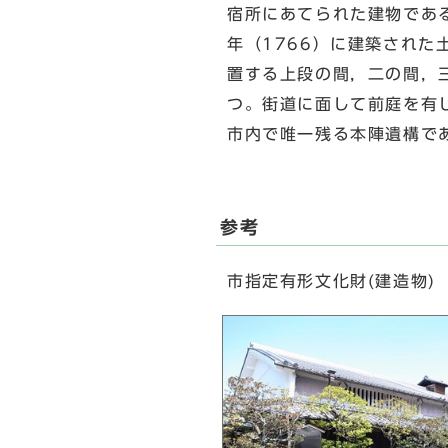
宿所にあてられた建物であ
年（1766）に建築され
置する上段の間，二の間，
つ。街道に面して前庭を有
市内で唯一残る本陣遺構で
参考
市指定有形文化財(建造物)