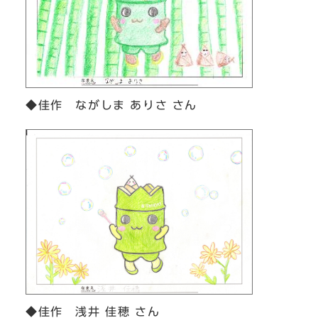
◆佳作 ながしま ありさ さん
◆佳作 浅井 佳穂 さん