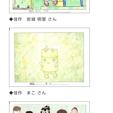
◆佳作 岩城 明里 さん
◆佳作 まこ さん