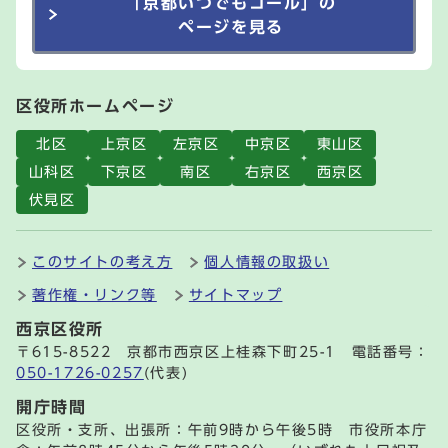
「京都いつでもコール」の
ページを見る
区役所ホームページ
北区
上京区
左京区
中京区
東山区
山科区
下京区
南区
右京区
西京区
伏見区
このサイトの考え方
個人情報の取扱い
著作権・リンク等
サイトマップ
西京区役所
〒615-8522 京都市西京区上桂森下町25-1 電話番号：
050-1726-0257
(代表)
開庁時間
区役所・支所、出張所：午前9時から午後5時 市役所本庁