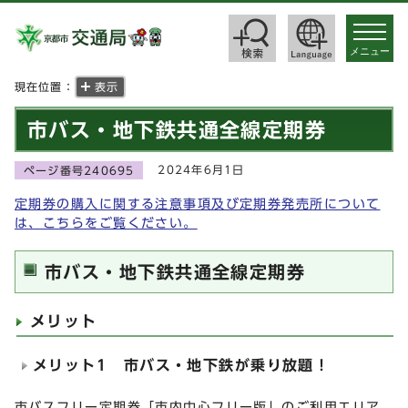
toggle
navigat
メニュー
現在位置：
表示
市バス・地下鉄共通全線定期券
2024年6月1日
ページ番号240695
定期券の購入に関する注意事項及び定期券発売所について
は、こちらをご覧ください。
市バス・地下鉄共通全線定期券
メリット
メリット1 市バス・地下鉄が乗り放題！
市バスフリー定期券「市内中心フリー版」のご利用エリア