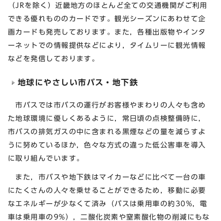
（JRを除く）近畿地方のほとんど全ての交通機関がご利用
できる優れもののカードです。観光シーズンにあわせて企
画カードも発売しております。また，各種出版物やインタ
ーネットでの情報提供などにより，タイムリーに観光情報
などを発信しております。
地球にやさしい市バス・地下鉄
市バスでは市バスの運行がお客様やまわりの人々も含め
た地球環境に優しくあるように，常日頃の点検整備時に，
市バスの排気ガスの中に含まれる黒煙などの量を減らすよ
うに努めているほか，色々な方式の違った低公害車を導入
に取り組んでいます。
また，市バスや地下鉄はマイカーなどに比べて一台の車
にたくさんの人々を乗せることができるため，移動に必要
なエネルギーが少なくて済み（バスは乗用車の約30%，電
車は乗用車の9%），二酸化炭素や窒素酸化物の削減にもな