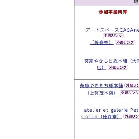
地
参加事業所等
アートスペースCASAn
（藤森寮）
葵家やきもち総本舗（大
店）
葵家やきもち総本舗
（上賀茂本店）
atelier et galerie Pet
Cocon（藤森寮）