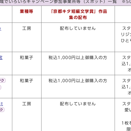
域でいろいろキャンペーン参加事業所等（スポット）一覧 ※5
業種等
「京都キタ短編文学賞」作品
集の配布
e
工房
配布していません
ス
リジ
ひと
宮
和菓子
税込1,000円以上御購入の方
ス
込1
和菓子
税込1,000円以上御購入の方
ス
込1
it
工房
配布していません
ス
愛
1枚