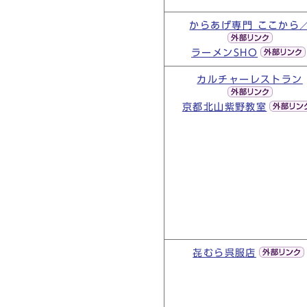
からあげ専門 ここから
ラーメンSHO
カルチャーレストラン
京都北山紫野教室
㐂むら呉服店