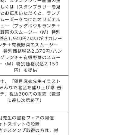
文時、スタンプラリー画面の提
もしくは「スタンプラリーを見
」とお伝えいただくと、ランチ
スムージーをつけたオリジナル
ニュー（ブッダボウルランチ＋
機野菜のスムージー（M）特別
税込1,940円/あいがけカレー
ンチ＋有機野菜のスムージー
）特別価格税込2,370円/ハン
ーグランチ＋有機野菜のスムー
ー（M）特別価格税込2,150
円）を提供
間中、「望月麻衣先生イラスト
みんなで北区を盛り上げ隊 缶
チ」税込300円の販売（数量
に達し次第終了）
月先生の書籍フェアの開催
ォトスポットの設置
内でスタンプ取得の方は、併