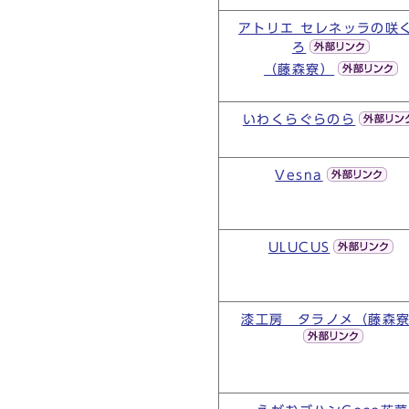
アトリエ セレネッラの咲
ろ
（藤森寮）
いわくらぐらのら
Vesna
ULUCUS
漆工房 タラノメ（藤森