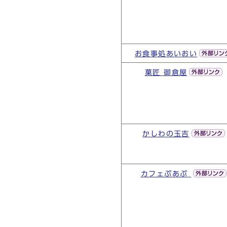
お食事処あいおい
菓匠 御倉屋
かしわの玉吉
カフェぷあぷ