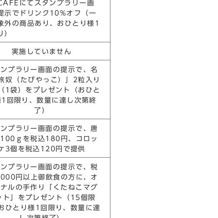
CAFEにてスタンプラリー画
提示でドリンク10%オフ（一
象外の商品あり、おひとり様1
り）
実施していません
タンプラリー画面の提示で、名
旅奴（たびやっこ）」2粒入り
（1袋）をプレゼント（おひと
様1回限り、数量に達し次第終
了）
タンプラリー画面の提示で、唐
100ℊを税込180円、コロッ
ケ3個を税込120円で提供
タンプラリー画面の提示で、税
,000円以上御飲食の方に、オ
ジナルの手作り「くたねこマグ
ット」をプレゼント（15個限
おひとり様1回限り、数量に達
し次第終了）