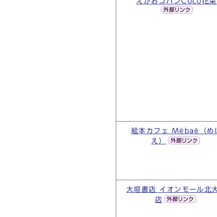
えがおゴハンCoco花菜
絵本カフェ Mébaé（め
え）
大垣書店 イオンモール北
店