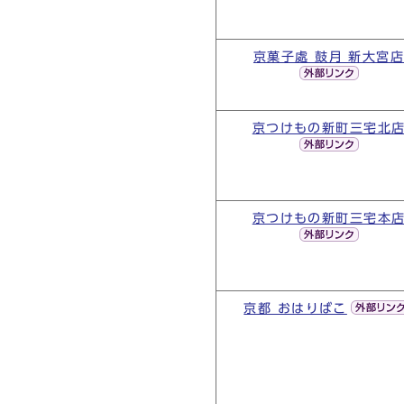
京菓子處 鼓月 新大宮
京つけもの新町三宅北
京つけもの新町三宅本
京都 おはりばこ