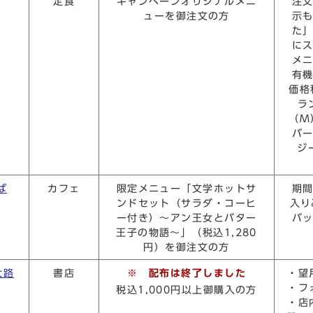
定食
キャンペーンオリジナルメニ
注
ューを御注文の方
示
た
に
メ
有
価格
ラ
（M
バ
ジ
ば
カフェ
限定メニュー「文学ホットサ
期
ンドセット（サラダ・コーヒ
入り
ー付き）～アン王女とバター
バッ
王子の物語～」（税込1,280
円）を御注文の方
大路
書店
※ 配布は終了しました
・望
・フ
税込1,000円以上御購入の方
・店