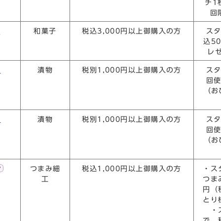
チ1
回
店
和菓子
税込3,000円以上御購入の方
ス
込5
レ
店
漬物
税別1,000円以上御購入の方
ス
回使
（お
店
漬物
税別1,000円以上御購入の方
ス
回使
（お
つまみ細
税込1,000円以上御購入の方
・ス
工
つま
円（
とり
・ス
で、