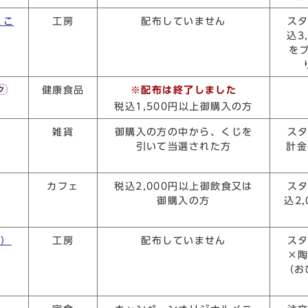
くこ
工房
配布していません
ス
込3
を
健康食品
※配布は終了しました
税込1,500円以上御購入の方
雑貨
御購入の方の中から、くじを
ス
引いて当選された方
計金
カフェ
税込2,000円以上御飲食又は
ス
御購入の方
込2
寮）
工房
配布していません
ス
×
（お