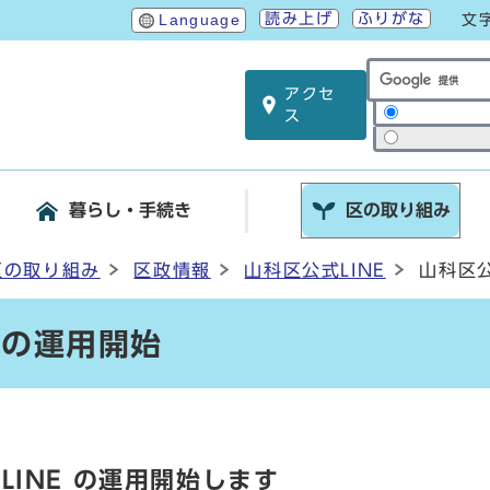
読み上げ
ふりがな
Language
文
アクセ
サイト内検索
ス
暮らし・手続き
区の取り組み
区の取り組み
区政情報
山科区公式LINE
山科区公
 の運用開始
LINE の運用開始します