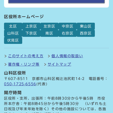
区役所ホームページ
北区
上京区
左京区
中京区
東山区
山科区
下京区
南区
右京区
西京区
伏見区
このサイトの考え方
個人情報の取扱い
著作権・リンク等
サイトマップ
山科区役所
〒607-8511 京都市山科区椥辻池尻町14-2 電話番号：
050-1725-6556
(代表)
開庁時間
区役所・支所、出張所：午前8時30分から午後5時 市役
所本庁舎：午前8時45分から午後5時30分 （いずれも土
日祝及び年末年始を除く）その他の施設については、各施