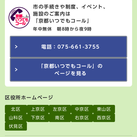
市の手続きや制度、イベント、
施設のご案内は
「京都いつでもコール」
年中無休 朝8時から夜9時
電話：075-661-3755
「京都いつでもコール」の
ページを見る
区役所ホームページ
北区
上京区
左京区
中京区
東山区
山科区
下京区
南区
右京区
西京区
伏見区