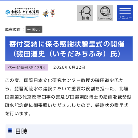
toggle
navigat
メニュー
現在位置：
表示
寄付受納に係る感謝状贈呈式の開催
（磯田道史（いそだみちふみ）氏）
2026年6月22日
ページ番号354794
この度、国際日本文化研究センター教授の磯田道史氏か
ら、琵琶湖疏水の建設において重要な役割を担った、北垣
国道第3代京都府知事の書及び田邉朔郎博士の絵画を琵琶湖
疏水記念館に御寄贈いただきましたので、感謝状の贈呈式
を行います。
日時