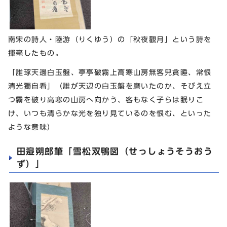
南宋の詩人・陸游（りくゆう）の「秋夜觀月」という詩を
揮毫したもの。
「誰琢天邊白玉盤、亭亭破霧上高寒山房無客兒貪睡、常恨
清光獨自看」（誰が天辺の白玉盤を磨いたのか、そびえ立
つ霧を破り高寒の山房へ向かう、客もなく子らは眠りこ
け、いつも清らかな光を独り見ているのを恨む、といった
ような意味）
田邉朔郎筆「雪松双鴨図（せっしょうそうおう
ず）」