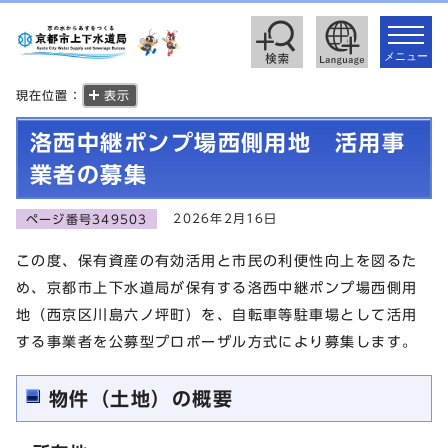
toggle
navigat
メニュー
現在位置：
表示
洛西中継ポンプ場西側用地 活用事
業者の募集
2026年2月16日
ページ番号349503
この度、保有資産の有効活用と市民の利便性向上を図るた
め、京都市上下水道局が保有する洛西中継ポンプ場西側用
地（西京区川島六ノ坪町）を、自転車等駐車場として活用
する事業者を公募型プロポーザル方式により募集します。
物件（土地）の概要