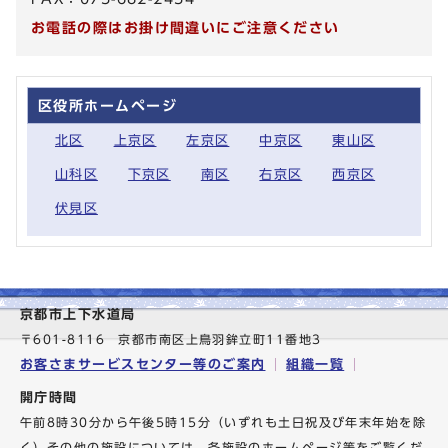
お電話の際はお掛け間違いにご注意ください
区役所ホームページ
北区
上京区
左京区
中京区
東山区
山科区
下京区
南区
右京区
西京区
伏見区
京都市上下水道局
〒601-8116 京都市南区上鳥羽鉾立町11番地3
お客さまサービスセンター等のご案内
組織一覧
開庁時間
午前8時30分から午後5時15分（いずれも土日祝及び年末年始を除
く）その他の施設については、各施設のホームページ等をご覧くだ