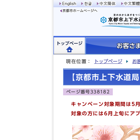
トップページ
お客さ
現在位置：
トップページ
お
【京都市上下水道局
ページ番号338182
キャンペーン対象期間は5
対象の方には6月上旬にア