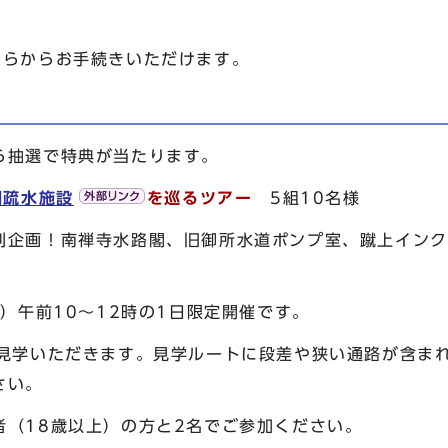
ちらからお手続きいただけます。
ら抽選で特典が当たります。
湖疏水施設
を巡るツアー
5組10名様
別企画！南禅寺水路閣、旧御所水道ポンプ室、蹴上インク
日）午前10～12時の1日限定開催です。
で見学いただきます。見学ルートに段差や狭い通路が含ま
さい。
者（18歳以上）の方と2名でご参加ください。