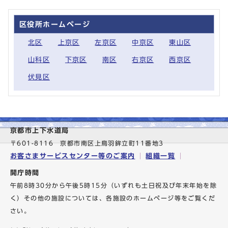
区役所ホームページ
北区
上京区
左京区
中京区
東山区
山科区
下京区
南区
右京区
西京区
伏見区
京都市上下水道局
〒601-8116 京都市南区上鳥羽鉾立町11番地3
お客さまサービスセンター等のご案内
組織一覧
開庁時間
午前8時30分から午後5時15分（いずれも土日祝及び年末年始を除
く）その他の施設については、各施設のホームページ等をご覧くだ
さい。