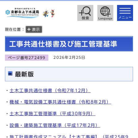
toggle
navigat
メニュー
現在位置：
表示
工事共通仕様書及び施工管理基準
2026年2月25日
ページ番号272499
最新版
・
土木工事共通仕様書（令和7年12月）
・
機械・電気設備工事共通仕様書（令和8年2月）
・
土木工事施工管理基準（平成30年9月）
・
設備・建築施工管理基準（平成17年2月）
・
施工計画書作成マニュアル【土木工事編】（平成25年9