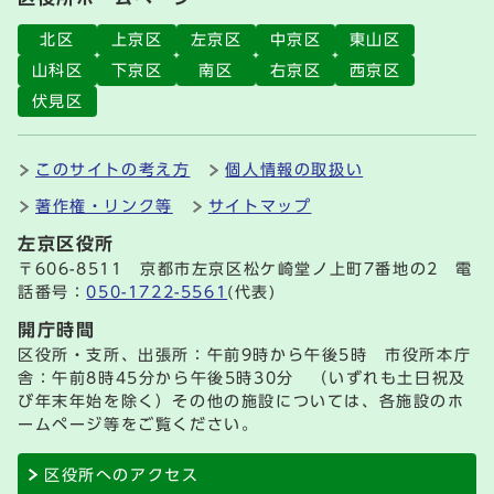
北区
上京区
左京区
中京区
東山区
山科区
下京区
南区
右京区
西京区
伏見区
このサイトの考え方
個人情報の取扱い
著作権・リンク等
サイトマップ
左京区役所
〒606-8511 京都市左京区松ケ崎堂ノ上町7番地の2 電
話番号：
050-1722-5561
(代表)
開庁時間
区役所・支所、出張所：午前9時から午後5時 市役所本庁
舎：午前8時45分から午後5時30分 （いずれも土日祝及
び年末年始を除く）その他の施設については、各施設のホ
ームページ等をご覧ください。
区役所へのアクセス