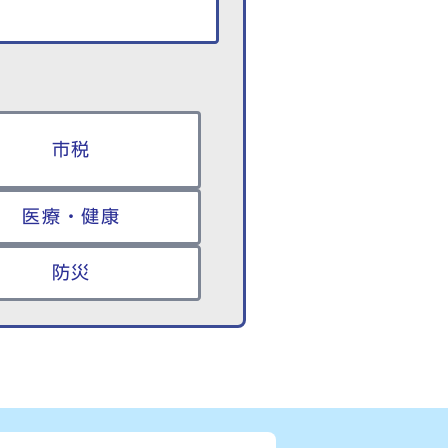
市税
医療・健康
防災