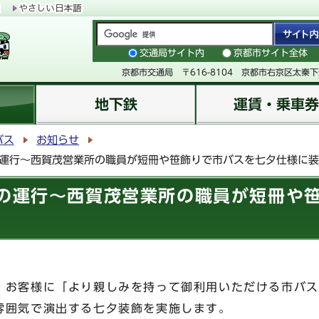
交通局サイト内
京都市サイト全体
京都市交通局 〒616-8104 京都市右京区太秦
地下鉄
運賃・乗車券
バス
お知らせ
の運行～西賀茂営業所の職員が短冊や笹飾りで市バスを七夕仕様に
」の運行～西賀茂営業所の職員が短冊や
、お客様に「より親しみを持って御利用いただける市バス
雰囲気で演出する七夕装飾を実施します。