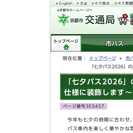
トップページ
市バス
現在位置：
トップページ
市
「七夕バス2026」
「七夕バス2026
仕様に装飾します～
ページ番号355437
今年も七夕の時期に合わせ
バス車内を楽しく華やかな