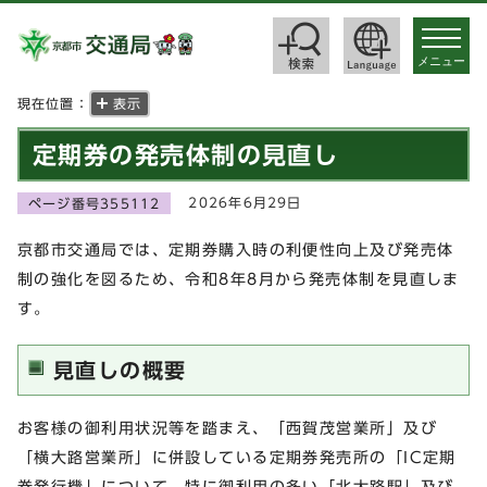
toggle
navigat
メニュー
現在位置：
表示
定期券の発売体制の見直し
2026年6月29日
ページ番号355112
京都市交通局では、定期券購入時の利便性向上及び発売体
制の強化を図るため、令和8年8月から発売体制を見直しま
す。
見直しの概要
お客様の御利用状況等を踏まえ、「西賀茂営業所」及び
「横大路営業所」に併設している定期券発売所の「IC定期
券発行機」について、特に御利用の多い「北大路駅」及び