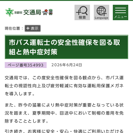
toggle
navigat
メニュー
現在位置：
表示
市バス運転士の安全性確保を図る取
組と熱中症対策
2026年6月24日
ページ番号354993
交通局では、この度安全性確保を図る観点から、市バス運
転士の視認性向上及び疲労軽減に有効な運転用保護メガネ
を導入します。
また、昨今の猛暑により熱中症対策が重要となっている状
況を踏まえ、夏季期間中、回送中において制帽の着用を免
除することとします。
引き続き、お客様に安全・安心・快適にご利用いただける