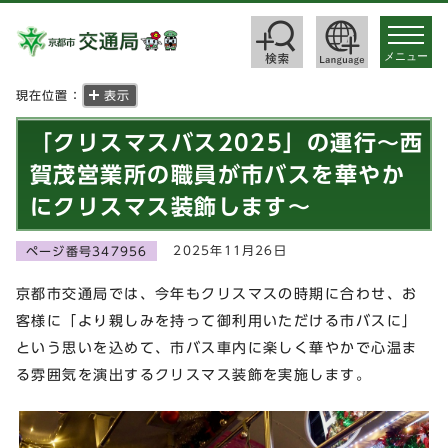
toggle
navigat
メニュー
現在位置：
表示
「クリスマスバス2025」の運行～西
賀茂営業所の職員が市バスを華やか
にクリスマス装飾します～
2025年11月26日
ページ番号347956
京都市交通局では、今年もクリスマスの時期に合わせ、お
客様に「より親しみを持って御利用いただける市バスに」
という思いを込めて、市バス車内に楽しく華やかで心温ま
る雰囲気を演出するクリスマス装飾を実施します。