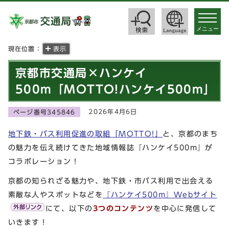
toggle
navigat
メニュー
現在位置：
表示
京都市交通局×ハンケイ
500m「MOTTO!ハンケイ500m」
2026年4月6日
ページ番号345846
地下鉄・バス利用促進の取組「MOTTO!」
と、京都のまち
の魅力を伝え続けてきた地域情報誌『ハンケイ500m』が
コラボレーション！
京都の知られざる魅力や、地下鉄・市バス利用で出会える
素敵な人やスポットなどを
『ハンケイ500m』Webサイト
にて、以下の
3つのコンテンツ
を中心に発信して
いきます！