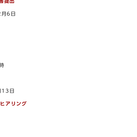
書提出
2月6日
時
13日
、ヒアリング