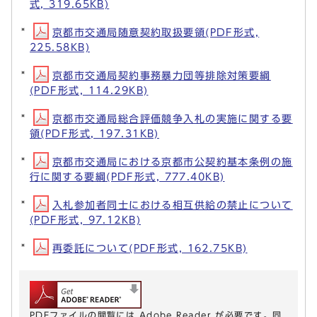
式, 319.65KB)
京都市交通局随意契約取扱要領(PDF形式,
225.58KB)
京都市交通局契約事務暴力団等排除対策要綱
(PDF形式, 114.29KB)
京都市交通局総合評価競争入札の実施に関する要
領(PDF形式, 197.31KB)
京都市交通局における京都市公契約基本条例の施
行に関する要綱(PDF形式, 777.40KB)
入札参加者同士における相互供給の禁止について
(PDF形式, 97.12KB)
再委託について(PDF形式, 162.75KB)
PDFファイルの閲覧には Adobe Reader が必要です。同