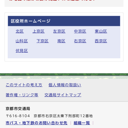
区役所ホームページ
北区
上京区
左京区
中京区
東山区
山科区
下京区
南区
右京区
西京区
伏見区
このサイトの考え方
個人情報の取扱い
著作権・リンク等
交通局サイトマップ
京都市交通局
〒616-8104 京都市右京区太秦下刑部町12番地
市バス・地下鉄のお問い合わせ先
組織一覧