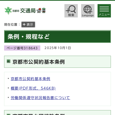
toggle
navigat
メニュー
現在位置：
表示
条例・規程など
2025年10月1日
ページ番号318643
京都市公契約基本条例
京都市公契約基本条例
概要(PDF形式，546KB)
労働関係遵守状況報告書について