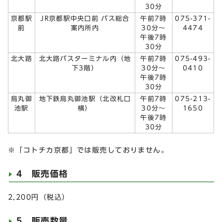
30分
京都駅
JR京都駅中央口前 バス総合
午前7時
075-371-
前
案内所内
30分～
4474
午後7時
30分
北大路
北大路バスターミナル内（地
午前7時
075-493-
下3階）
30分～
0410
午後7時
30分
烏丸御
地下鉄烏丸御池駅（北改札口
午前7時
075-213-
池駅
横）
30分～
1650
午後7時
30分
※「コトチカ京都」では販売しておりません。
4 販売価格
2,200円（税込）
5 販売数量