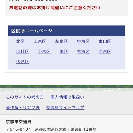
お電話の際はお掛け間違いにご注意ください
区役所ホームページ
北区
上京区
左京区
中京区
東山区
山科区
下京区
南区
右京区
西京区
伏見区
このサイトの考え方
個人情報の取扱い
著作権・リンク等
交通局サイトマップ
京都市交通局
〒616-8104 京都市右京区太秦下刑部町12番地