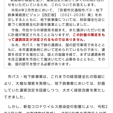
新聞等の報道を受け，運賃改定に関して多くのお問い合わ
せをいただいているため，これについてお答えします。
令和4年2月市会において，「京都市交通局市バス・地下
鉄事業経営ビジョン【改訂版】（2021-2028）案」をお
示しするとともに，地下鉄事業については，財政健全化法に
基づく経営健全化計画を議案として提出しました。
今後，市会からの御意見を踏まえ，また議決いただいた後
に計画が策定されることとなりますが，
この計画の策定をも
って運賃改定が決定されるものではありません。
なお，市バス・地下鉄の運賃は，国の認可事項であるとと
もに，本市運賃条例において定められているものであり，運
賃を改定する場合には，国との協議を経て，まずは運賃条例
を改正議案を市会にて議決いただく必要あるとともに，その
後，国の認可を受ける必要があります。
市バス・地下鉄事業は，これまでの経営健全化の取組に
より，大幅な増客を実現し，地下鉄事業においては，計画
していた運賃改定を回避しつつ，大きく経営改善を果たし
てきました。
しかし，新型コロナウイルス感染症の影響により，令和2