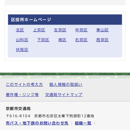
区役所ホームページ
北区
上京区
左京区
中京区
東山区
山科区
下京区
南区
右京区
西京区
伏見区
このサイトの考え方
個人情報の取扱い
著作権・リンク等
交通局サイトマップ
京都市交通局
〒616-8104 京都市右京区太秦下刑部町12番地
市バス・地下鉄のお問い合わせ先
組織一覧