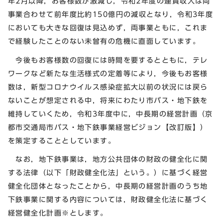
年2月以降，お客様数が激減し，令和2年度の運賃収入は両
事業合わせて前年度比約150億円の減収となり，令和3年度
においても大きな回復は見込めず，両事業ともに，これま
で経験したことのない未曾有の危機に直面しています。
今後もお客様数の回復には時間を要するとともに，テレ
ワークなど新たな生活様式の定着等により，今後もお客様
数は，新型コロナウイルス感染症拡大以前の状況には戻ら
ないことが想定される中，将来にわたり市バス・地下鉄を
維持していくため，令和3年度中に，中長期の経営計画（京
都市交通局市バス・地下鉄事業経営ビジョン【改訂版】）
を策定することとしています。
なお，地下鉄事業は，地方公共団体の財政の健全化に関
する法律（以下「財政健全化法」という。）に基づく経営
健全化団体となったことから，中長期の経営計画のうち地
下鉄事業に関する内容については，財政健全化法に基づく
経営健全化計画※とします。