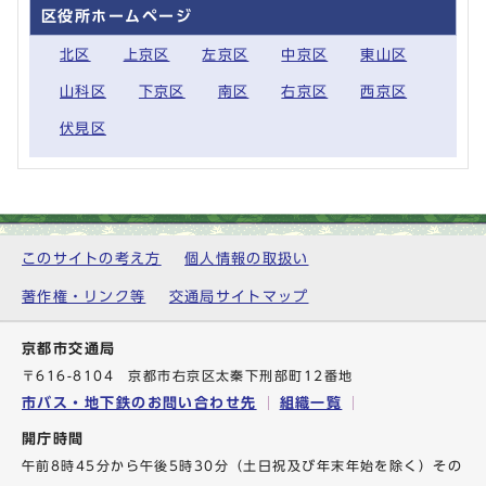
区役所ホームページ
北区
上京区
左京区
中京区
東山区
山科区
下京区
南区
右京区
西京区
伏見区
このサイトの考え方
個人情報の取扱い
著作権・リンク等
交通局サイトマップ
京都市交通局
〒616-8104 京都市右京区太秦下刑部町12番地
市バス・地下鉄のお問い合わせ先
組織一覧
開庁時間
午前8時45分から午後5時30分（土日祝及び年末年始を除く）その