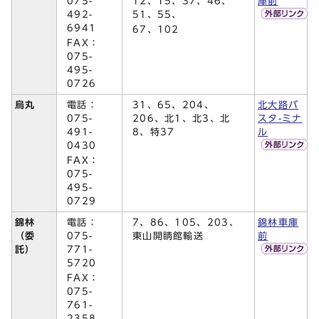
075-
12、15、37、46、
庫前
492-
51、55、
6941
67、102
FAX：
075-
495-
0726
電話：
31、65、204、
烏丸
北大路バ
075-
206、北1、北3、北
スタ-ミナ
491-
8、特37
ル
0430
FAX：
075-
495-
0729
電話：
7、86、105、203、
錦林
錦林車庫
075-
東山開睛館輸送
（委
前
771-
託）
5720
FAX：
075-
761-
2358