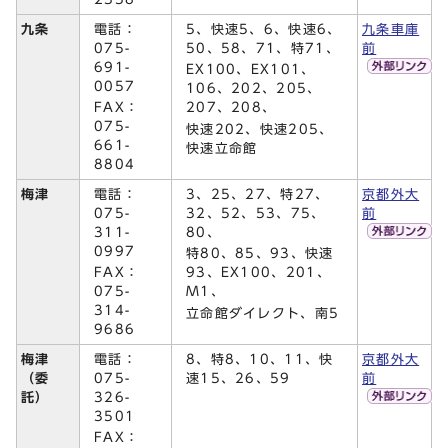
電話：
5、快速5、6、快速6、
九条
九条車庫
075-
50、58、71、特71、
前
691-
EX100、EX101、
0057
106、202、205、
FAX：
207、208、
075-
快速202、快速205、
661-
快速立命館
8804
電話：
3、25、27、特27、
梅津
京都外大
075-
32、52、53、75、
前
311-
80、
0997
特80、85、93、快速
FAX：
93、EX100、201、
075-
M1、
314-
立命館ダイレクト、南5
9686
電話：
8、特8、10、11、快
梅津
京都外大
075-
速15、26、59
（委
前
326-
託）
3501
FAX：