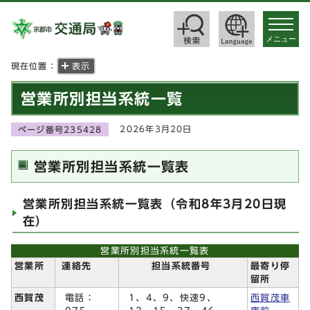
toggle
navigat
メニュー
現在位置：
表示
営業所別担当系統一覧
2026年3月20日
ページ番号235428
営業所別担当系統一覧表
営業所別担当系統一覧表（令和8年3月20日現
在）
営業所別担当系統一覧表
営業所
連絡先
担当系統番号
最寄り停
留所
電話：
1、4、9、快速9、
西賀茂
西賀茂車