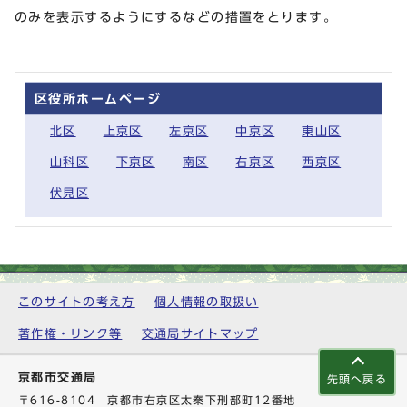
のみを表示するようにするなどの措置をとります。
区役所ホームページ
北区
上京区
左京区
中京区
東山区
山科区
下京区
南区
右京区
西京区
伏見区
このサイトの考え方
個人情報の取扱い
著作権・リンク等
交通局サイトマップ
京都市交通局
先頭へ戻る
〒616-8104 京都市右京区太秦下刑部町12番地