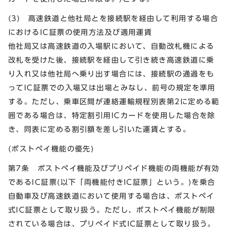
(3) 高速鉄道と他社局とを接続駅を経由して利用する場合
におけるIC証票の使用方法及び適用運賃
他社局又は高速鉄道の入場駅において、自動改札機による
改札を受けた後、接続駅を経由して引き続き高速鉄道に乗
り入れ又は他社局へ乗り出す場合には、接続駅の通過をも
ってIC証票での入場又は出場とみなし、前号の規定を準用
する。ただし、乗車区間が連絡運輸規程別表第2に定める範
囲である場合は、特定割引用ICカードを使用した場合を除
き、同表に定める割引額を差し引いた運賃とする。
(ポストペイ機能の優先)
第7条 ポストペイ機能及びプリペイド機能の両機能が有効
であるIC証票(以下「両機能付きIC証票」という。)を乗合
自動車及び高速鉄道において使用する場合は、ポストペイ
式IC証票として取り扱う。ただし、ポストペイ機能が制限
されている場合は、プリペイド式IC証票として取り扱う。