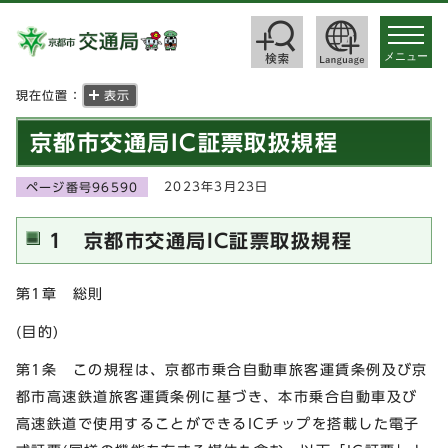
toggle
navigat
メニュー
現在位置：
表示
京都市交通局IC証票取扱規程
2023年3月23日
ページ番号96590
1 京都市交通局IC証票取扱規程
第1章 総則
(目的)
第1条 この規程は、京都市乗合自動車旅客運賃条例及び京
都市高速鉄道旅客運賃条例に基づき、本市乗合自動車及び
高速鉄道で使用することができるICチップを搭載した電子