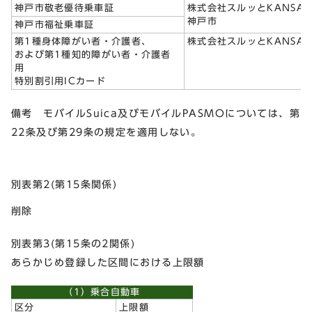
神戸市敬老優待乗車証
株式会社スルッとKANSAI
神戸市
神戸市福祉乗車証
第1種身体障がい者・介護者、
株式会社スルッとKANSAI
および第1種知的障がい者・介護者
用
特別割引用ICカード
備考 モバイルSuica及びモバイルPASMOについては、第
22条及び第29条の規定を適用しない。
別表第2(第15条関係)
削除
別表第3(第15条の2関係)
あらかじめ登録した区間における上限額
（1）乗合自動車
区分
上限額