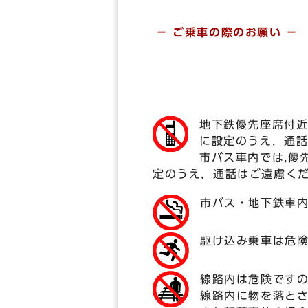
－ ご乗車の際のお願い －
地下鉄優先座席付
に設定のうえ，通
市バス車内では,優
定のうえ，通話はご遠慮く
市バス・地下鉄車
駆け込み乗車は危
線路内は危険です
線路内に物を落と