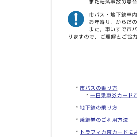
また転落事故の場
市バス・地下鉄車
お年寄り，からだ
また，車いすで市
りますので，ご理解とご協
市バスの乗り方
一日乗車券カード
地下鉄の乗り方
乗継券のご利用方法
トラフィカ京カードに