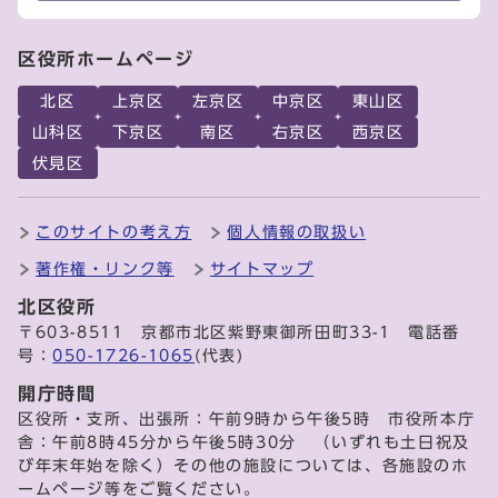
区役所ホームページ
北区
上京区
左京区
中京区
東山区
山科区
下京区
南区
右京区
西京区
伏見区
このサイトの考え方
個人情報の取扱い
著作権・リンク等
サイトマップ
北区役所
〒603-8511 京都市北区紫野東御所田町33-1 電話番
号：
050-1726-1065
(代表)
開庁時間
区役所・支所、出張所：午前9時から午後5時 市役所本庁
舎：午前8時45分から午後5時30分 （いずれも土日祝及
び年末年始を除く）その他の施設については、各施設のホ
ームページ等をご覧ください。